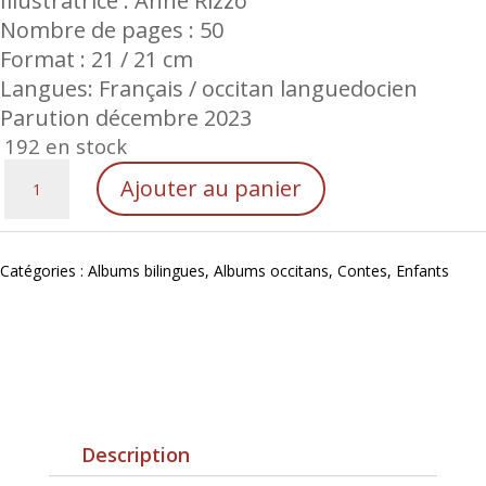
Illustratrice : Anne Rizzo
Nombre de pages : 50
Format : 21 / 21 cm
Langues: Français / occitan languedocien
Parution décembre 2023
192 en stock
quantité
Ajouter au panier
de
Rêves
de
Catégories :
Albums bilingues
,
Albums occitans
,
Contes
,
Enfants
savane
/
Sòmis
de
savana
Description