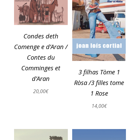
Condes deth
Comenge e d’Aran /
Contes du
Comminges et
3 filhas Tòme 1
d’Aran
Ròsa /3 filles tome
20,00
€
1 Rose
14,00
€