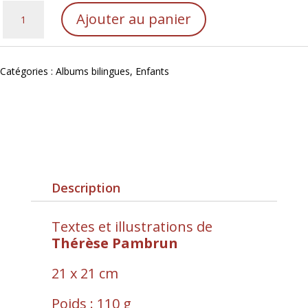
quantité
Ajouter au panier
de
L'òrt
de
Catégories :
Albums bilingues
,
Enfants
Nicolau
/
Le
jardin
de
Nicolas
Description
Textes et illustrations de
Thérèse Pambrun
21 x 21 cm
Poids : 110 g