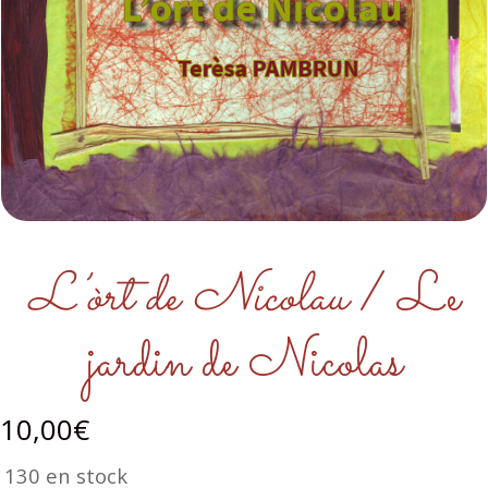
L’òrt de Nicolau
/ Le
jardin de Nicolas
10,00
€
130 en stock